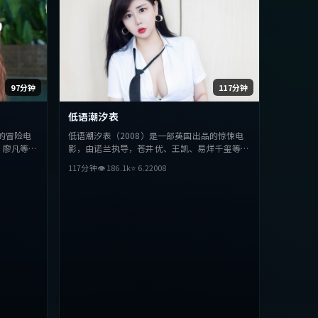
97分钟
117分钟
低语潮汐表
的冒险电
低语潮汐表（2008）是一部英国出品的惊悚电
、廖凡等主
影，由诺兰执导，苍井优、王凯、易烊千玺等主
探讨人性与
演。影片在叙事与视听上力求突破，探讨人性与
117分钟
👁
186.1
k
⭐
6.2
2008
型的观众完
抉择，节奏张弛有度，适合喜欢该类型的观众完
整观看。