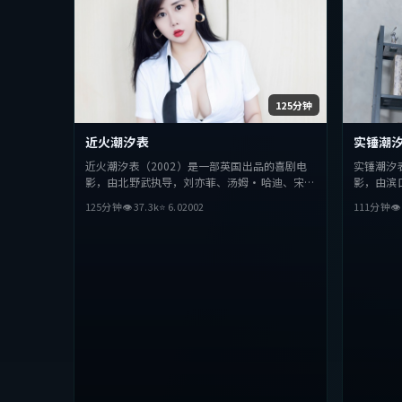
125分钟
近火潮汐表
实锤潮
近火潮汐表（2002）是一部英国出品的喜剧电
实锤潮汐
影，由北野武执导，刘亦菲、汤姆·哈迪、宋康
影，由滨
昊等主演。影片在叙事与视听上力求突破，探讨
演。影片
125分钟
👁
37.3
k
⭐
6.0
2002
111分钟

人性与抉择，节奏张弛有度，适合喜欢该类型的
抉择，节
观众完整观看。
整观看。