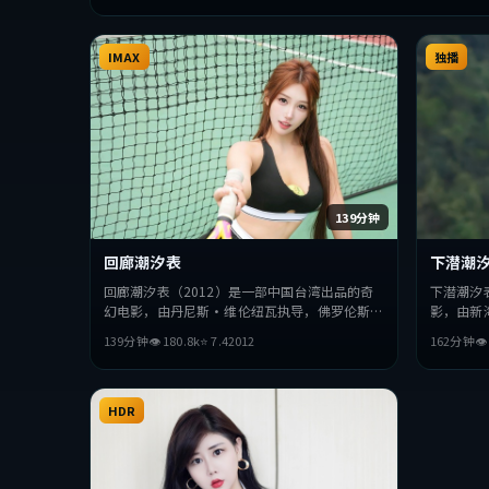
IMAX
独播
139分钟
回廊潮汐表
下潜潮
回廊潮汐表（2012）是一部中国台湾出品的奇
下潜潮汐
幻电影，由丹尼斯·维伦纽瓦执导，佛罗伦斯
影，由新
·珀、基里安·墨菲、刘亦菲等主演。影片在
演。影片
139分钟
👁
180.8
k
⭐
7.4
2012
162分钟

叙事与视听上力求突破，探讨人性与抉择，节奏
抉择，节
张弛有度，适合喜欢该类型的观众完整观看。
整观看。
HDR