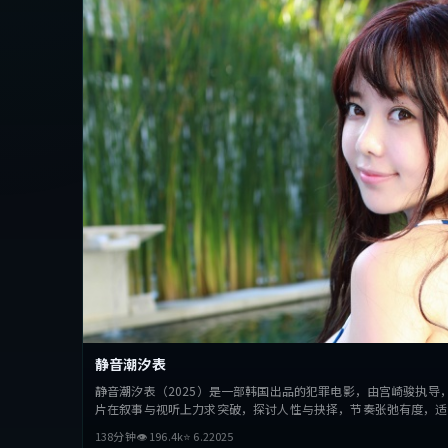
静音潮汐表
静音潮汐表（2025）是一部韩国出品的犯罪电影，由宫崎骏执导
片在叙事与视听上力求突破，探讨人性与抉择，节奏张弛有度，适
138分钟
👁
196.4
k
⭐
6.2
2025