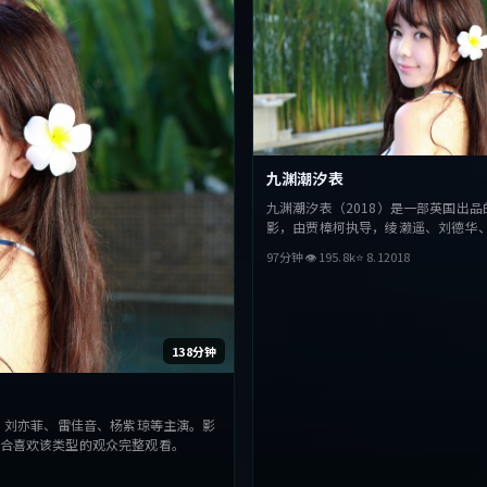
九渊潮汐表
九渊潮汐表（2018）是一部英国出品
影，由贾樟柯执导，绫濑遥、刘德华
演。影片在叙事与视听上力求突破，
97分钟
👁
195.8
k
⭐
8.1
2018
抉择，节奏张弛有度，适合喜欢该类
整观看。
138分钟
，刘亦菲、雷佳音、杨紫琼等主演。影
合喜欢该类型的观众完整观看。