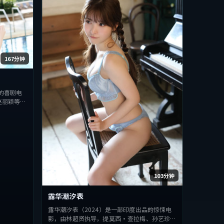
167分钟
的喜剧电
赵丽颖等主
探讨人性与
型的观众完
103分钟
露华潮汐表
露华潮汐表（2024）是一部印度出品的惊悚电
影，由林超贤执导，提莫西·查拉梅、孙艺珍、