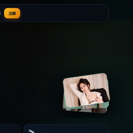
录
注册
🎬