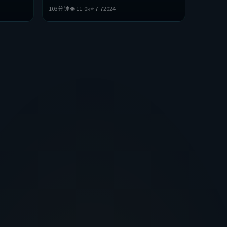
黄政民等主演。影片在叙事与视听上力求突破，
103分钟
👁
11.0
k
⭐
7.7
2024
探讨人性与抉择，节奏张弛有度，适合喜欢该类
型的观众完整观看。