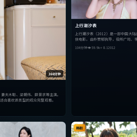
上行潮汐表
上行潮汐表（2012）是一部中国大陆
侠电影，由朴赞郁执导，役所广司、
景求等主演。影片在叙事与视听上力
104分钟
👁
59.9
k
⭐
8.1
2012
讨人性与抉择，节奏张弛有度，适合
的观众完整观看。
166分钟
，妻夫木聪、梁朝伟、薛景求等主演。
适合喜欢该类型的观众完整观看。
韩剧