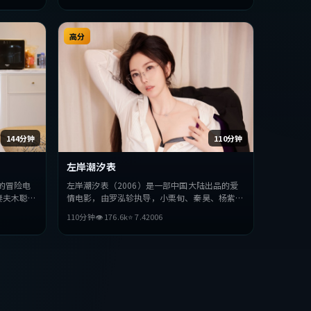
高分
144分钟
110分钟
左岸潮汐表
的冒险电
左岸潮汐表（2006）是一部中国大陆出品的爱
妻夫木聪等
情电影，由罗泓轸执导，小栗旬、秦昊、杨紫琼
，探讨人性
等主演。影片在叙事与视听上力求突破，探讨人
110分钟
👁
176.6
k
⭐
7.4
2006
类型的观众
性与抉择，节奏张弛有度，适合喜欢该类型的观
众完整观看。