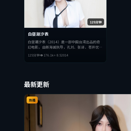
125分钟
白昼潮汐表
白昼潮汐表（2014）是一部中国台湾出品的奇
幻电影，由新海诚执导，孔刘、张译、苍井优等
主演。影片在叙事与视听上力求突破，探讨人性
125分钟
👁
176.1
k
⭐
8.5
2014
与抉择，节奏张弛有度，适合喜欢该类型的观众
完整观看。
最新更新
热播