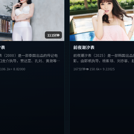
111分钟
汐表
前夜潮汐表
表（2000）是一部泰国出品的传记电
前夜潮汐表（2025）是一部韩国出品
口龙介执导，赞达亚、孔刘、黄渤等主
影，由郭帆执导，杨紫琼、刘亦菲、
在叙事与视听上力求突破，探讨人性与
演。影片在叙事与视听上力求突破，

106.1
k
⭐
8.8
2000
167分钟
👁
150.6
k
⭐
9.2
2025
奏张弛有度，适合喜欢该类型的观众完
抉择，节奏张弛有度，适合喜欢该类
整观看。