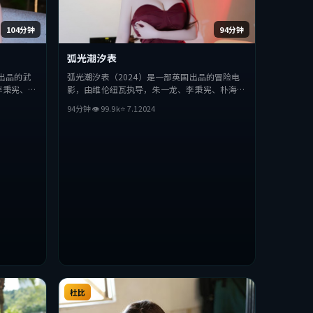
104分钟
94分钟
弧光潮汐表
出品的武
弧光潮汐表（2024）是一部英国出品的冒险电
李秉宪、薛
影，由维伦纽瓦执导，朱一龙、李秉宪、朴海日
求突破，探
等主演。影片在叙事与视听上力求突破，探讨人
94分钟
👁
99.9
k
⭐
7.1
2024
喜欢该类型
性与抉择，节奏张弛有度，适合喜欢该类型的观
众完整观看。
杜比