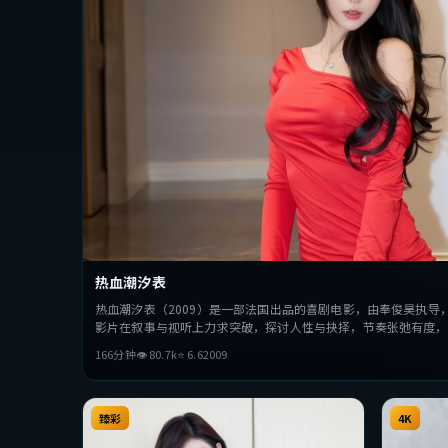
热血潮汐表
热血潮汐表（2009）是一部法国出品的喜剧电影，由奉俊昊执导
影片在叙事与视听上力求突破，探讨人性与抉择，节奏张弛有度，
166分钟
👁
80.7
k
⭐
6.6
2009
臻彩
4K