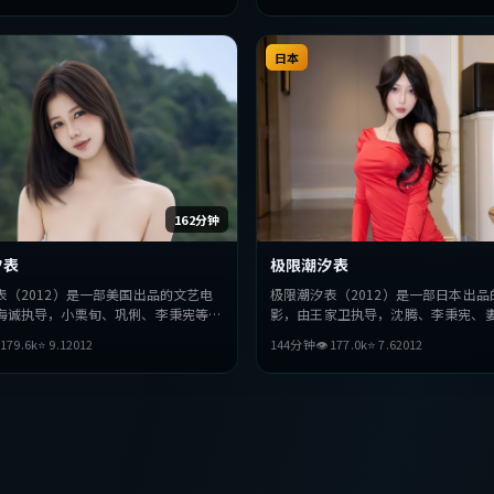
日本
162分钟
汐表
极限潮汐表
表（2012）是一部美国出品的文艺电
极限潮汐表（2012）是一部日本出品
海诚执导，小栗旬、巩俐、李秉宪等主
影，由王家卫执导，沈腾、李秉宪、
在叙事与视听上力求突破，探讨人性与
主演。影片在叙事与视听上力求突破

179.6
k
⭐
9.1
2012
144分钟
👁
177.0
k
⭐
7.6
2012
奏张弛有度，适合喜欢该类型的观众完
与抉择，节奏张弛有度，适合喜欢该
完整观看。